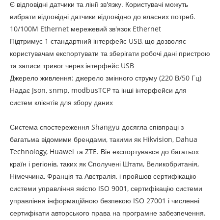
Є відповідні датчики та лінії зв'язку. Користувачі можуть
вибрати відповідні датчики відповідно до власних потреб.
10/100M Ethernet мережевий зв'язок Ethernet
Підтримує 1 стандартний інтерфейс USB, що дозволяє
користувачам експортувати та зберігати робочі дані пристрою
та записи тривог через інтерфейс USB
Джерело живлення: джерело змінного струму (220 В/50 Гц)
Надає Json, snmp, modbusTCP та інші інтерфейси для
систем клієнтів для збору даних
Система спостереження Shangyu досягла співпраці з
багатьма відомими брендами, такими як Hikvision, Dahua
Technology, Huawei та ZTE. Він експортувався до багатьох
країн і регіонів, таких як Сполучені Штати, Великобританія,
Німеччина, Франція та Австралія, і пройшов сертифікацію
системи управління якістю ISO 9001, сертифікацію системи
управління інформаційною безпекою ISO 27001 і численні
сертифікати авторського права на програмне забезпечення.