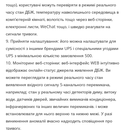
тощо), користувачі можуть перевіряти в режимі реального
часу стан ДБЖ, температуру навколишнього середовища в
комп’ютерній кімнаті, вологість тощо через веб-сторінки,
електронні листи, WeChat тощо, і швидко реагувати на
сигнали тривоги.
9. Прийняти налаштування: його можна налаштувати для
сумісності з іншими брендами UPS і спеціальними угодами
UPS з мінімальною кількістю замовлення 500.
10. Моніторинг веб-сторінки: веб-інтерфейс WEB інтуїтивно
відображає онлайн-статус джерела живлення ДБЖ. Ви
можете переглядати в режимі реального часу стан
виявлення вхідного сигналу 5-канального перемикача,
наприклад: стан у реальному часі детекторів диму, витоку
води, датчиків дверей, звичайних вимикачів кондиціонера,
інфрачервоних та інших величин перемикачів. і може
встановлювати для нього верхню та нижню межі. У разі
виникнення аномалії вчасно надходить сповіщення про
тривогу.