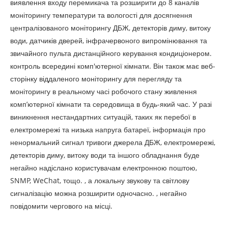
виявлення входу перемикача та розширити до 8 каналів
моніторингу температури та вологості для досягнення
централізованого моніторингу ДБЖ, детекторів диму, витоку
води, датчиків дверей, інфрачервоного випромінювання та
звичайного пульта дистанційного керування кондиціонером.
контроль всередині комп'ютерної кімнати. Він також має веб-
сторінку віддаленого моніторингу для перегляду та
моніторингу в реальному часі робочого стану живлення
комп’ютерної кімнати та середовища в будь-який час. У разі
виникнення нестандартних ситуацій, таких як перебої в
електромережі та низька напруга батареї, інформація про
ненормальний сигнал тривоги джерела ДБЖ, електромережі,
детекторів диму, витоку води та іншого обладнання буде
негайно надіслано користувачам електронною поштою,
SNMP, WeChat, тощо. , а локальну звукову та світлову
сигналізацію можна розширити одночасно. , негайно
повідомити чергового на місці.