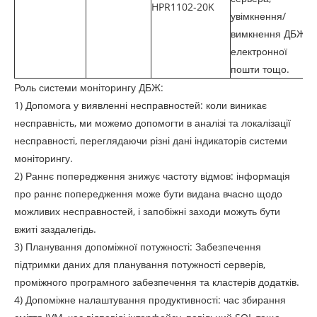
HPR1102-20K
увімкнення/
вимкнення ДБЖ,
електронної
пошти тощо.
Роль системи моніторингу ДБЖ:
1) Допомога у виявленні несправностей: коли виникає
несправність, ми можемо допомогти в аналізі та локалізації
несправності, переглядаючи різні дані індикаторів системи
моніторингу.
2) Раннє попередження знижує частоту відмов: інформація
про раннє попередження може бути видана вчасно щодо
можливих несправностей, і запобіжні заходи можуть бути
вжиті заздалегідь.
3) Планування допоміжної потужності: Забезпечення
підтримки даних для планування потужності серверів,
проміжного програмного забезпечення та кластерів додатків.
4) Допоміжне налаштування продуктивності: час збирання