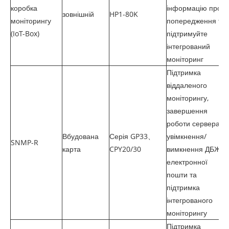
коробка
інформацію про
зовнішній
HP1-80K
моніторингу
попередження та
(IoT-Box)
підтримуйте
інтегрований
моніторинг
Підтримка
віддаленого
моніторингу,
завершення
роботи сервера,
Вбудована
Серія GP33、
увімкнення/
SNMP-R
карта
CPY20/30
вимкнення ДБЖ,
електронної
пошти та
підтримка
інтегрованого
моніторингу
Підтримка