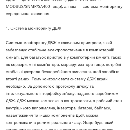
MODBUS/SNMP/SA400 тощо), а інша — система моніторингу
середовища живлення.
1. Система моніторингу ДБЖ
Система моніторингу ДБЖ є ключовим пристроєм, який
забезпечує стабільне електропостачання в комп'ютерній
кімнаті. Для багатьох пристроїв у комп’ютерній кімнаті, таких
як сервери, міні-комп’ютери, маршрутизатори тощо, потрібні
стабільні джерела безперебійного живлення, щоб запобігти
втраті даних. Тому контролювати систему ДБЖ вкрай
необхідно. За допомогою протоколу зв’язку та
інтелектуального інтерфейсу зв’язку, наданого виробником
ДБЖ, ДБЖ можна комплексно контролювати, а робочий стан
внутрішнього випрямляча, інвертора, батареї, байпасу,
навантаження та інших компонентів ДБЖ можна
контролювати в режимі реального часу. Якщо будь-який
компонент виходить з ладу, система автоматично подає