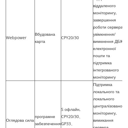
віддаленого
моніторингу,
завершення
роботи сервера,
Вбудована
увімкнення/
Webpower
CPY20/30
карта
вимкнення ДБЖ,
електронної
пошти та
підтримка
інтегрованого
моніторингу
Підтримка
локального та
локального
централізованого
S офлайн,
моніторингу,
програмне
CPY20/30、
Оглядова сила
вимикання
забезпечення
GP33、
сервера,