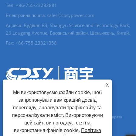
Тел: +86-755-23282881
Електронна пошта: sales@cpsypower.com
Адреса: Будівля B3, Shangyu Science and Technology Park,
26 Lougang Avenue, Баоанський район, Шеньчжень, Китай.
Fax: +86-755-23321358
X
Ми використовуємо файли cookie, щоб
запропонувати вам кращий досвід
перегляду, аналізувати трафік сайту та
персоналізувати вміст. Використовуючи
Copyright © 2023 Shangyu (Shenzhen) Technology Co., Ltd. Усі права
цей сайт, ви погоджуєтеся на
захищені.
використання файлів cookie.
Політика