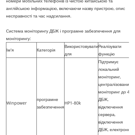
номери мобільних телефонів із чистою китайською та
англійською інформацією, включаючи назву пристрою, опис
несправності та час надсилання.
Система моніторингу ДБЖ і програмне забезпечення для
моніторингу:
Використовувати
Реалізувати
Ім'я
Категорія
для
функцію
Підтримує
локальний
моніторинг,
централізований
моніторинг до 4
програмне
ДБЖ,
Winpower
HP1-80k
забезпечення
відключення
сервера,
відключення
ДБЖ, електронну