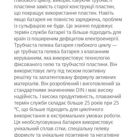
пластини замість старої конструкції пластин,
що покращує використання пластин. Навіть
якщо батарея не повністю заряджена, проблем
із сульфацією не буде. Це значно подовжує
термін служби батареї та більше підходить для
країн із поширеним дефіцитом електроенергії.
Трубчаста гелева батарея глибокого циклу —
це трубчаста гелева батарея з клапанним
керуванням, яка використовує технологію
фіксованого гелю та трубчастої пластини. Він
використовує литу під тиском позитивну
решітку та запатентовану формулу активних
матеріалів. Він розроблений і виготовлений за
стандартними значеннями DIN і має високу
надійність. І висока продуктивність, плаваючий
термін служби складає більше 25 років при 25
℃, що більше підходить для циклічного
використання в екстремальних умовах роботи.
Ця необслуговувана батарея використовує
унікальний сплав сітки, спеціальну гелеву
формулу та унікальне позитивне та негативне