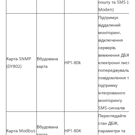
пошту та SMS (з
Moden)
Підтримує
віддалений
моніторинг,
відключення
серверів,
вимкнення ДБЖ,
Карта SNMP
Вбудована
HP1-80k
електронні листи,
(DY802)
карта
попереджувальні
повідомлення та
підтримку
інтегрованого
моніторингу
SMS-сигналів
Переглядайте
стан ДБЖ,
Вбудована
Карта Modbus
HP1-80K
параметри та
карта