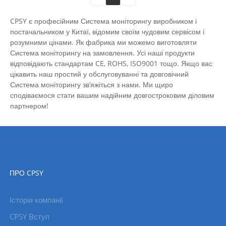
CPSY є професійним Система моніторингу виробником і
постачальником у Китаї, відомим своїм чудовим сервісом і
розумними цінами. Як фабрика ми можемо виготовляти
Система моніторингу на замовлення. Усі наші продукти
відповідають стандартам CE, ROHS, ISO9001 тощо. Якщо вас
цікавить наш простий у обслуговуванні та довговічний
Система моніторингу зв’яжіться з нами. Ми щиро
сподіваємося стати вашим надійним довгостроковим діловим
партнером!
ПРО CPSY
Історія компанії
CPSY Вступ