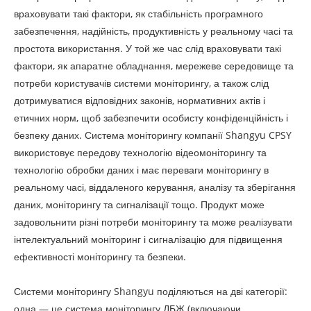
враховувати такі фактори, як стабільність програмного
забезпечення, надійність, продуктивність у реальному часі та
простота використання. У той же час слід враховувати такі
фактори, як апаратне обладнання, мережеве середовище та
потреби користувачів системи моніторингу, а також слід
дотримуватися відповідних законів, нормативних актів і
етичних норм, щоб забезпечити особисту конфіденційність і
безпеку даних. Система моніторингу компанії Shangyu CPSY
використовує передову технологію відеомоніторингу та
технологію обробки даних і має переваги моніторингу в
реальному часі, віддаленого керування, аналізу та зберігання
даних, моніторингу та сигналізації тощо. Продукт може
задовольнити різні потреби моніторингу та може реалізувати
інтелектуальний моніторинг і сигналізацію для підвищення
ефективності моніторингу та безпеки.
Системи моніторингу Shangyu поділяються на дві категорії:
одна — це система моніторингу ДБЖ (включаючи