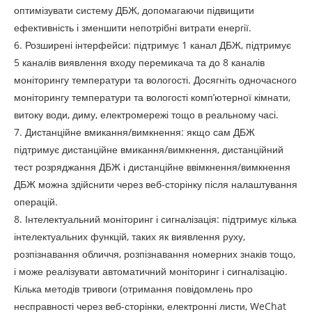
оптимізувати систему ДБЖ, допомагаючи підвищити
ефективність і зменшити непотрібні витрати енергії.
6. Розширені інтерфейси: підтримує 1 канал ДБЖ, підтримує
5 каналів виявлення входу перемикача та до 8 каналів
моніторингу температури та вологості. Досягніть одночасного
моніторингу температури та вологості комп’ютерної кімнати,
витоку води, диму, електромережі тощо в реальному часі.
7. Дистанційне вмикання/вимкнення: якщо сам ДБЖ
підтримує дистанційне вмикання/вимкнення, дистанційний
тест розряджання ДБЖ і дистанційне ввімкнення/вимкнення
ДБЖ можна здійснити через веб-сторінку після налаштування
операцій.
8. Інтелектуальний моніторинг і сигналізація: підтримує кілька
інтелектуальних функцій, таких як виявлення руху,
розпізнавання обличчя, розпізнавання номерних знаків тощо,
і може реалізувати автоматичний моніторинг і сигналізацію.
Кілька методів тривоги (отримання повідомлень про
несправності через веб-сторінки, електронні листи, WeChat