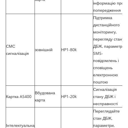
інформацію про
попередження
Підтримка
дистанційного
моніторингу,
перегляду стану
СМС
ДБЖ, параметрів,
зовнішній
HP1-80k
сигналізація
SMS-
повідомлень і
сповіщень
електронною
поштою
Сигналізація
Вбудована
Картка AS400
HP1-20k
стану ДБЖ і
карта
несправності
Переглядайте
стан ДБЖ,
Інтелектуальна
параметри,