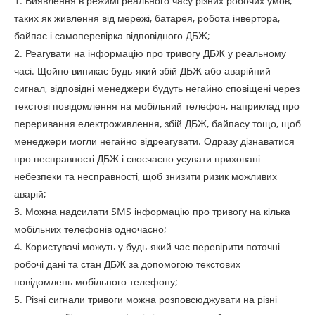
1. Виявлення в режимі реального часу різних робочих умов,
таких як живлення від мережі, батарея, робота інвертора,
байпас і самоперевірка відповідного ДБЖ;
2. Реагувати на інформацію про тривогу ДБЖ у реальному
часі. Щойно виникає будь-який збій ДБЖ або аварійний
сигнал, відповідні менеджери будуть негайно сповіщені через
текстові повідомлення на мобільний телефон, наприклад про
переривання електроживлення, збій ДБЖ, байпасу тощо, щоб
менеджери могли негайно відреагувати. Одразу дізнаватися
про несправності ДБЖ і своєчасно усувати приховані
небезпеки та несправності, щоб знизити ризик можливих
аварій;
3. Можна надсилати SMS інформацію про тривогу на кілька
мобільних телефонів одночасно;
4. Користувачі можуть у будь-який час перевірити поточні
робочі дані та стан ДБЖ за допомогою текстових
повідомлень мобільного телефону;
5. Різні сигнали тривоги можна розповсюджувати на різні