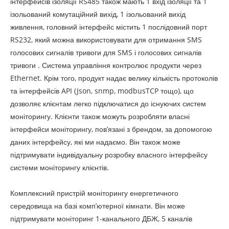
інтерфейсів ізоляції RS485 також мають 1 вхід ізоляції та 1
ізольований комутаційний вихід, 1 ізольований вихід
живлення, головний інтерфейс містить 1 послідовний порт
RS232, який можна використовувати для отримання SMS
голосових сигналів тривоги для SMS і голосових сигналів
тривоги . Система управління контролює продукти через
Ethernet. Крім того, продукт надає велику кількість протоколів
та інтерфейсів API (Json, snmp, modbusTCP тощо), що
дозволяє клієнтам легко підключатися до існуючих систем
моніторингу. Клієнти також можуть розробляти власні
інтерфейси моніторингу, пов’язані з брендом, за допомогою
даних інтерфейсу, які ми надаємо. Він також може
підтримувати індивідуальну розробку власного інтерфейсу
системи моніторингу клієнтів.
Комплексний пристрій моніторингу енергетичного
середовища на базі комп’ютерної кімнати. Він може
підтримувати моніторинг 1-канального ДБЖ, 5 каналів