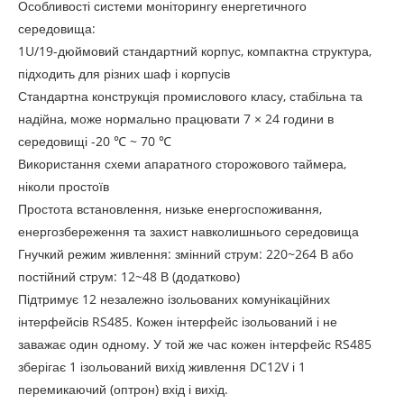
Особливості системи моніторингу енергетичного
середовища:
1U/19-дюймовий стандартний корпус, компактна структура,
підходить для різних шаф і корпусів
Стандартна конструкція промислового класу, стабільна та
надійна, може нормально працювати 7 × 24 години в
середовищі -20 ℃ ~ 70 ℃
Використання схеми апаратного сторожового таймера,
ніколи простоїв
Простота встановлення, низьке енергоспоживання,
енергозбереження та захист навколишнього середовища
Гнучкий режим живлення: змінний струм: 220~264 В або
постійний струм: 12~48 В (додатково)
Підтримує 12 незалежно ізольованих комунікаційних
інтерфейсів RS485. Кожен інтерфейс ізольований і не
заважає один одному. У той же час кожен інтерфейс RS485
зберігає 1 ізольований вихід живлення DC12V і 1
перемикаючий (оптрон) вхід і вихід.